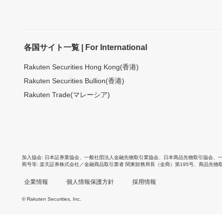
各国サイト一覧 | For International
Rakuten Securities Hong Kong(香港)
Rakuten Securities Bullion(香港)
Rakuten Trade(マレーシア)
加入協会
日本証券業協会
、
一般社団法人金融先物取引業協会
、
日本商品先物取引協会
、
商号等
楽天証券株式会社／金融商品取引業者 関東財務局長（金商）第195号、商品先物
企業情報
個人情報保護方針
採用情報
© Rakuten Securities, Inc.