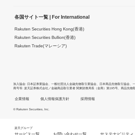
各国サイト一覧 | For International
Rakuten Securities Hong Kong(香港)
Rakuten Securities Bullion(香港)
Rakuten Trade(マレーシア)
加入協会
日本証券業協会
、
一般社団法人金融先物取引業協会
、
日本商品先物取引協会
、
商号等
楽天証券株式会社／金融商品取引業者 関東財務局長（金商）第195号、商品先物
企業情報
個人情報保護方針
採用情報
© Rakuten Securities, Inc.
楽天グループ
サービス一覧
お問い合わせ一覧
サステナビリティ