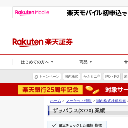
はじめての方へ
商品
®
キャンペーン
国内株式
かぶミニ
IPO・PO
米
ホーム
>
マーケット情報
>
国内株式株価検索
ザッパラス(3770) 業績
最近チェックした銘柄･指標