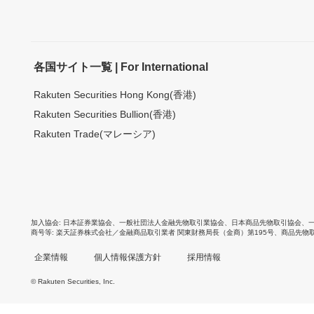
各国サイト一覧 | For International
Rakuten Securities Hong Kong(香港)
Rakuten Securities Bullion(香港)
Rakuten Trade(マレーシア)
加入協会
日本証券業協会
、
一般社団法人金融先物取引業協会
、
日本商品先物取引協会
、
商号等
楽天証券株式会社／金融商品取引業者 関東財務局長（金商）第195号、商品先物
企業情報
個人情報保護方針
採用情報
© Rakuten Securities, Inc.