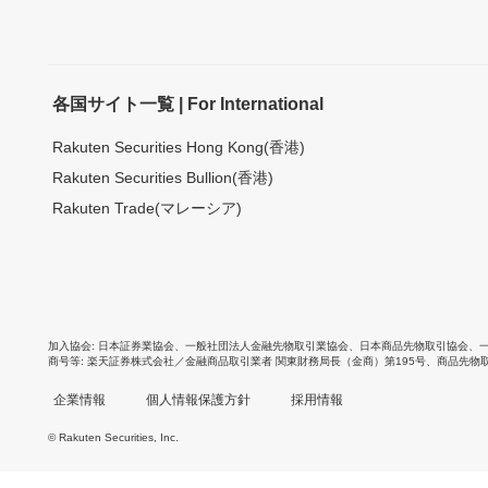
各国サイト一覧 | For International
Rakuten Securities Hong Kong(香港)
Rakuten Securities Bullion(香港)
Rakuten Trade(マレーシア)
加入協会
日本証券業協会
、
一般社団法人金融先物取引業協会
、
日本商品先物取引協会
、
商号等
楽天証券株式会社／金融商品取引業者 関東財務局長（金商）第195号、商品先物
企業情報
個人情報保護方針
採用情報
© Rakuten Securities, Inc.