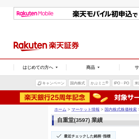
はじめての方へ
商品
®
キャンペーン
国内株式
かぶミニ
IPO・PO
米
ホーム
>
マーケット情報
>
国内株式株価検索
自重堂(3597) 業績
最近チェックした銘柄･指標