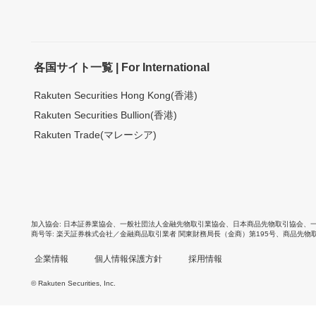
各国サイト一覧 | For International
Rakuten Securities Hong Kong(香港)
Rakuten Securities Bullion(香港)
Rakuten Trade(マレーシア)
加入協会
日本証券業協会
、
一般社団法人金融先物取引業協会
、
日本商品先物取引協会
、
商号等
楽天証券株式会社／金融商品取引業者 関東財務局長（金商）第195号、商品先物
企業情報
個人情報保護方針
採用情報
© Rakuten Securities, Inc.