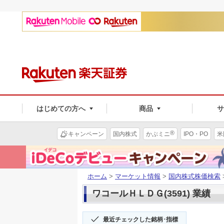
はじめての方へ
商品
®
キャンペーン
国内株式
かぶミニ
IPO・PO
米
ホーム
>
マーケット情報
>
国内株式株価検索
ワコールＨＬＤＧ(3591) 業績
最近チェックした銘柄･指標