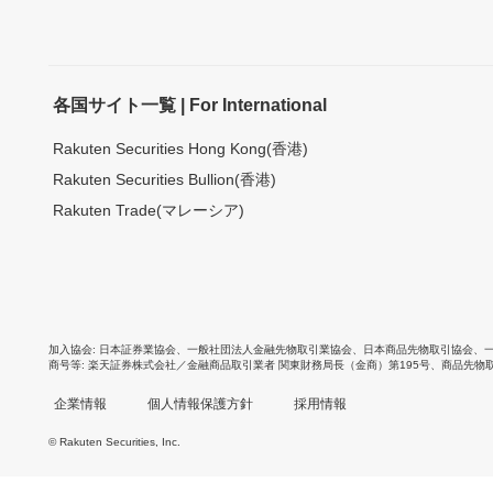
各国サイト一覧 | For International
Rakuten Securities Hong Kong(香港)
Rakuten Securities Bullion(香港)
Rakuten Trade(マレーシア)
加入協会
日本証券業協会
、
一般社団法人金融先物取引業協会
、
日本商品先物取引協会
、
商号等
楽天証券株式会社／金融商品取引業者 関東財務局長（金商）第195号、商品先物
企業情報
個人情報保護方針
採用情報
© Rakuten Securities, Inc.