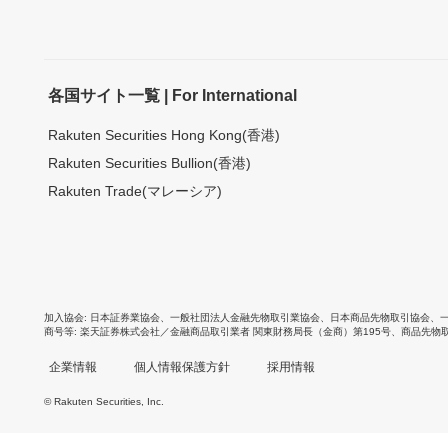
各国サイト一覧 | For International
Rakuten Securities Hong Kong(香港)
Rakuten Securities Bullion(香港)
Rakuten Trade(マレーシア)
加入協会
日本証券業協会
、
一般社団法人金融先物取引業協会
、
日本商品先物取引協会
、
商号等
楽天証券株式会社／金融商品取引業者 関東財務局長（金商）第195号、商品先物
企業情報
個人情報保護方針
採用情報
© Rakuten Securities, Inc.