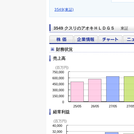
3549(東証)
3549 クスリのアオキＨＬＤＧＳ
東証