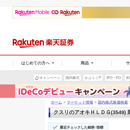
はじめての方へ
商品
®
キャンペーン
国内株式
かぶミニ
IPO・PO
米
ホーム
>
マーケット情報
>
国内株式株価検索
クスリのアオキＨＬＤＧ(3549) 
最近チェックした銘柄･指標