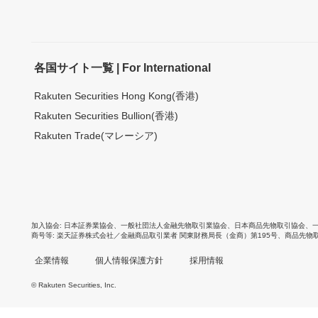
各国サイト一覧 | For International
Rakuten Securities Hong Kong(香港)
Rakuten Securities Bullion(香港)
Rakuten Trade(マレーシア)
加入協会
日本証券業協会
、
一般社団法人金融先物取引業協会
、
日本商品先物取引協会
、
商号等
楽天証券株式会社／金融商品取引業者 関東財務局長（金商）第195号、商品先物
企業情報
個人情報保護方針
採用情報
© Rakuten Securities, Inc.