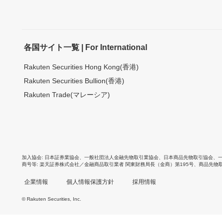
各国サイト一覧 | For International
Rakuten Securities Hong Kong(香港)
Rakuten Securities Bullion(香港)
Rakuten Trade(マレーシア)
加入協会
日本証券業協会
、
一般社団法人金融先物取引業協会
、
日本商品先物取引協会
、
商号等
楽天証券株式会社／金融商品取引業者 関東財務局長（金商）第195号、商品先物
企業情報
個人情報保護方針
採用情報
© Rakuten Securities, Inc.