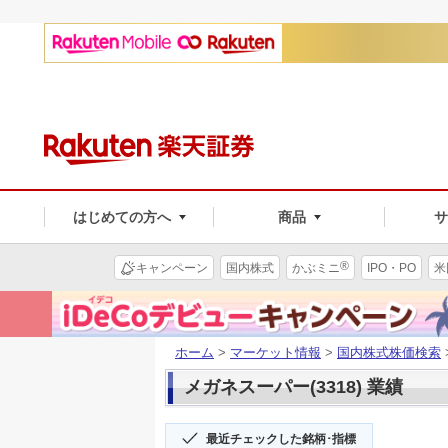
はじめての方へ
商品
®
キャンペーン
国内株式
かぶミニ
IPO・PO
米
ホーム
>
マーケット情報
>
国内株式株価検索
メガネスーパー(3318) 業績
最近チェックした銘柄･指標