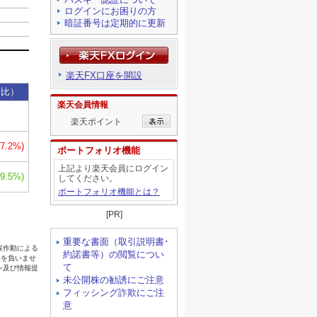
ログインにお困りの方
暗証番号は定期的に更新
楽天FX口座を開設
楽天会員情報
楽天ポイント
ポートフォリオ機能
上記より楽天会員にログイン
してください。
ポートフォリオ機能とは？
[PR]
重要な書面（取引説明書･
約諾書等）の閲覧につい
て
未公開株の勧誘にご注意
フィッシング詐欺にご注
意