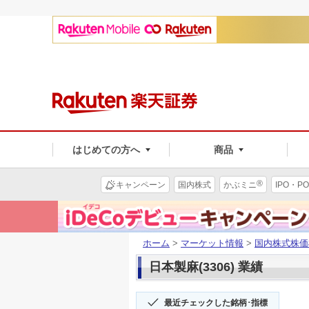
はじめての方へ
商品
®
キャンペーン
国内株式
かぶミニ
IPO・PO
ホーム
>
マーケット情報
>
国内株式株価
日本製麻(3306) 業績
最近チェックした銘柄･指標