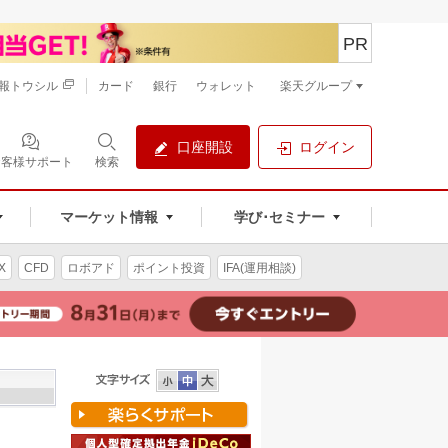
PR
報トウシル
カード
銀行
ウォレット
楽天グループ
口座開設
ログイン
お客様サポート
検索
マーケット情報
学び･セミナー
X
CFD
ロボアド
ポイント投資
IFA(運用相談)