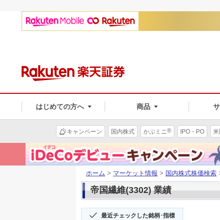
はじめての方へ
商品
®
キャンペーン
国内株式
かぶミニ
IPO・PO
米
ホーム
>
マーケット情報
>
国内株式株価検索
帝国繊維(3302) 業績
最近チェックした銘柄･指標