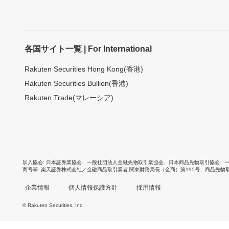
各国サイト一覧 | For International
Rakuten Securities Hong Kong(香港)
Rakuten Securities Bullion(香港)
Rakuten Trade(マレーシア)
加入協会
日本証券業協会
、
一般社団法人金融先物取引業協会
、
日本商品先物取引協会
、
商号等
楽天証券株式会社／金融商品取引業者 関東財務局長（金商）第195号、商品先物
企業情報
個人情報保護方針
採用情報
© Rakuten Securities, Inc.