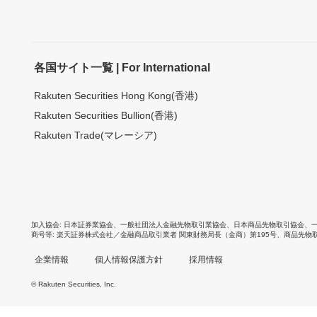
各国サイト一覧 | For International
Rakuten Securities Hong Kong(香港)
Rakuten Securities Bullion(香港)
Rakuten Trade(マレーシア)
加入協会
日本証券業協会
、
一般社団法人金融先物取引業協会
、
日本商品先物取引協会
、
商号等
楽天証券株式会社／金融商品取引業者 関東財務局長（金商）第195号、商品先物
企業情報
個人情報保護方針
採用情報
© Rakuten Securities, Inc.