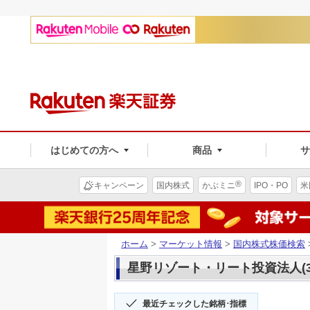
はじめての方へ
商品
®
キャンペーン
国内株式
かぶミニ
IPO・PO
米
ホーム
>
マーケット情報
>
国内株式株価検索
星野リゾート・リート投資法人(32
最近チェックした銘柄･指標