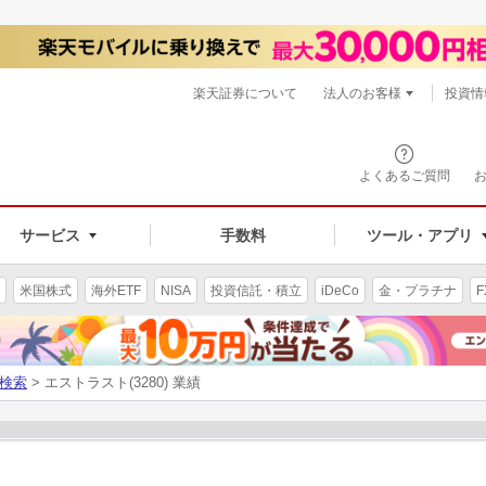
楽天証券について
法人のお客様
投資情
よくあるご質問
サービス
手数料
ツール・アプリ
米国株式
海外ETF
NISA
投資信託・積立
iDeCo
金・プラチナ
F
検索
> エストラスト(3280) 業績