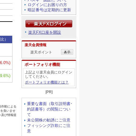
ログインにお困りの方
暗証番号は定期的に更新
楽天FX口座を開設
楽天会員情報
楽天ポイント
ポートフォリオ機能
上記より楽天会員にログイン
してください。
ポートフォリオ機能とは？
[PR]
重要な書面（取引説明書･
約諾書等）の閲覧につい
て
未公開株の勧誘にご注意
フィッシング詐欺にご注
意