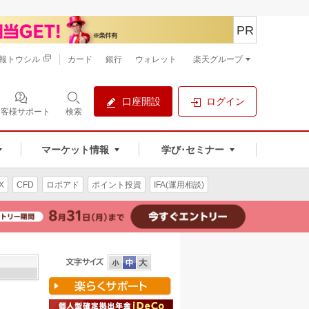
PR
報トウシル
カード
銀行
ウォレット
楽天グループ
口座開設
ログイン
お客様サポート
検索
マーケット情報
学び･セミナー
X
CFD
ロボアド
ポイント投資
IFA(運用相談)