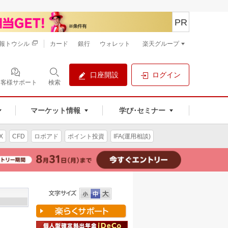
PR
報トウシル
カード
銀行
ウォレット
楽天グループ
口座開設
ログイン
お客様サポート
検索
マーケット情報
学び･セミナー
X
CFD
ロボアド
ポイント投資
IFA(運用相談)