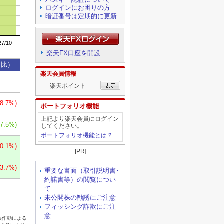
ログインにお困りの方
暗証番号は定期的に更新
楽天FX口座を開設
楽天会員情報
楽天ポイント
ポートフォリオ機能
上記より楽天会員にログイン
してください。
ポートフォリオ機能とは？
[PR]
重要な書面（取引説明書･
約諾書等）の閲覧につい
て
未公開株の勧誘にご注意
フィッシング詐欺にご注
意