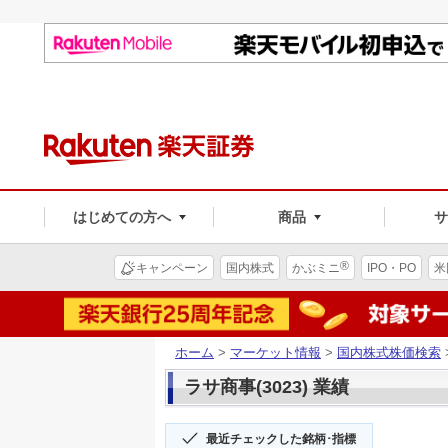
はじめての方へ
商品
®
キャンペーン
国内株式
かぶミニ
IPO・PO
米
ホーム
>
マーケット情報
>
国内株式株価検索
ラサ商事(3023) 業績
最近チェックした銘柄･指標