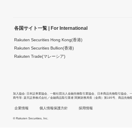
各国サイト一覧 | For International
Rakuten Securities Hong Kong(香港)
Rakuten Securities Bullion(香港)
Rakuten Trade(マレーシア)
加入協会
日本証券業協会
、
一般社団法人金融先物取引業協会
、
日本商品先物取引協会
、
商号等
楽天証券株式会社／金融商品取引業者 関東財務局長（金商）第195号、商品先物
企業情報
個人情報保護方針
採用情報
© Rakuten Securities, Inc.