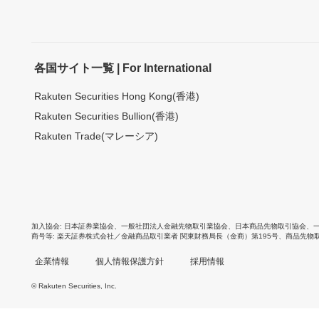
各国サイト一覧 | For International
Rakuten Securities Hong Kong(香港)
Rakuten Securities Bullion(香港)
Rakuten Trade(マレーシア)
加入協会
日本証券業協会
、
一般社団法人金融先物取引業協会
、
日本商品先物取引協会
、
商号等
楽天証券株式会社／金融商品取引業者 関東財務局長（金商）第195号、商品先物
企業情報
個人情報保護方針
採用情報
© Rakuten Securities, Inc.