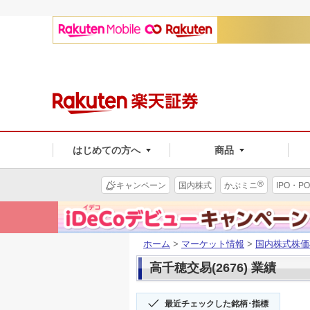
はじめての方へ
商品
®
キャンペーン
国内株式
かぶミニ
IPO・PO
ホーム
>
マーケット情報
>
国内株式株価
高千穂交易(2676) 業績
最近チェックした銘柄･指標