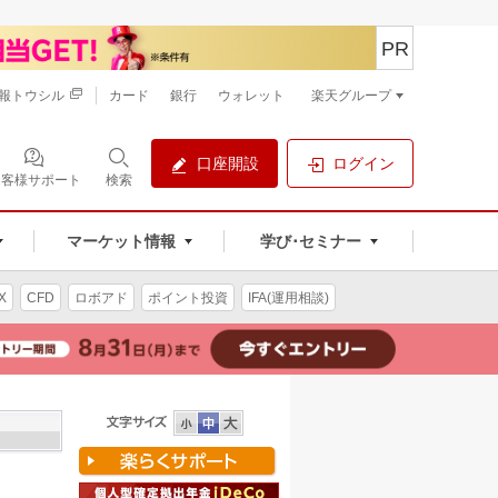
PR
報トウシル
カード
銀行
ウォレット
楽天グループ
口座開設
ログイン
お客様サポート
検索
マーケット情報
学び･セミナー
X
CFD
ロボアド
ポイント投資
IFA(運用相談)