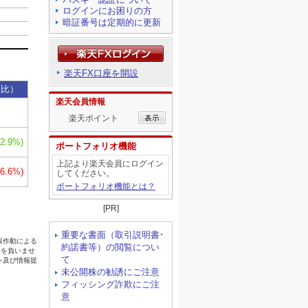
ログインにお困りの方
暗証番号は定期的に更新
楽天FX口座を開設
楽天会員情報
楽天ポイント
ポートフォリオ機能
上記より楽天会員にログイン
してください。
ポートフォリオ機能とは？
[PR]
重要な書面（取引説明書･
約諾書等）の閲覧につい
て
未公開株の勧誘にご注意
フィッシング詐欺にご注
意