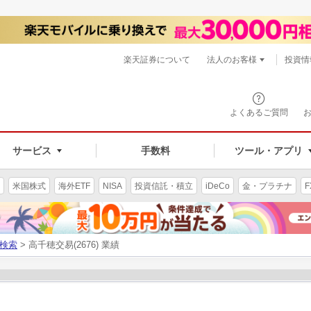
楽天証券について
法人のお客様
投資情
よくあるご質問
サービス
手数料
ツール・アプリ
米国株式
海外ETF
NISA
投資信託・積立
iDeCo
金・プラチナ
F
検索
> 高千穂交易(2676) 業績