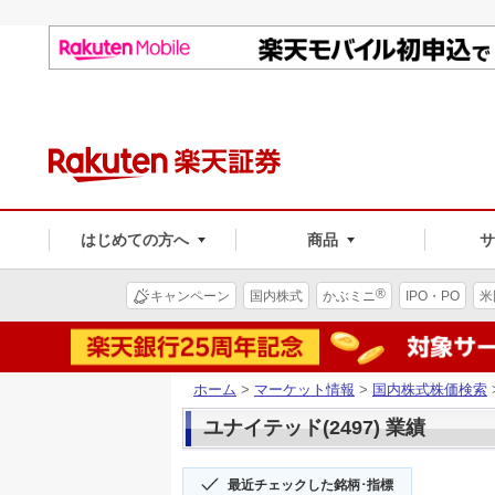
はじめての方へ
商品
®
キャンペーン
国内株式
かぶミニ
IPO・PO
米
ホーム
>
マーケット情報
>
国内株式株価検索
ユナイテッド(2497) 業績
最近チェックした銘柄･指標