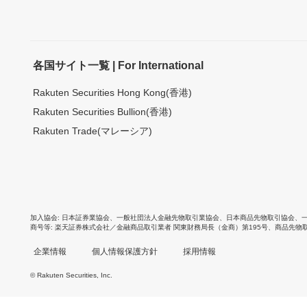
各国サイト一覧 | For International
Rakuten Securities Hong Kong(香港)
Rakuten Securities Bullion(香港)
Rakuten Trade(マレーシア)
加入協会
日本証券業協会
、
一般社団法人金融先物取引業協会
、
日本商品先物取引協会
、
商号等
楽天証券株式会社／金融商品取引業者 関東財務局長（金商）第195号、商品先物
企業情報
個人情報保護方針
採用情報
© Rakuten Securities, Inc.