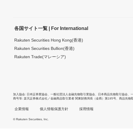
各国サイト一覧 | For International
Rakuten Securities Hong Kong(香港)
Rakuten Securities Bullion(香港)
Rakuten Trade(マレーシア)
加入協会
日本証券業協会
、
一般社団法人金融先物取引業協会
、
日本商品先物取引協会
、
商号等
楽天証券株式会社／金融商品取引業者 関東財務局長（金商）第195号、商品先物
企業情報
個人情報保護方針
採用情報
© Rakuten Securities, Inc.