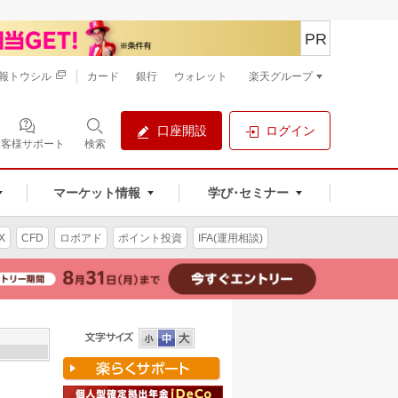
PR
報トウシル
カード
銀行
ウォレット
楽天グループ
口座開設
ログイン
お客様サポート
検索
マーケット情報
学び･セミナー
X
CFD
ロボアド
ポイント投資
IFA(運用相談)