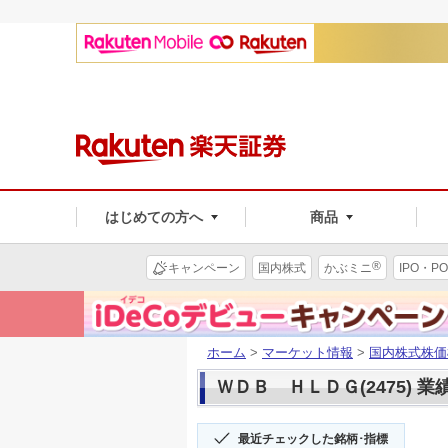
はじめての方へ
商品
®
キャンペーン
国内株式
かぶミニ
IPO・PO
ホーム
>
マーケット情報
>
国内株式株価
ＷＤＢ ＨＬＤＧ(2475) 業
最近チェックした銘柄･指標