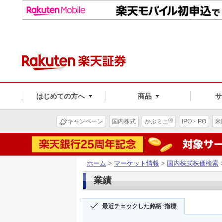
はじめての方へ
商品
®
キャンペーン
国内株式
かぶミニ
IPO・PO
米
ホーム
>
マーケット情報
>
国内株式株価検索
業績
最近チェックした銘柄･指標