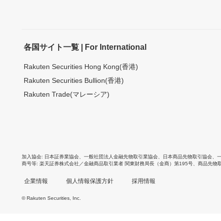
各国サイト一覧 | For International
Rakuten Securities Hong Kong(香港)
Rakuten Securities Bullion(香港)
Rakuten Trade(マレーシア)
加入協会
日本証券業協会
、
一般社団法人金融先物取引業協会
、
日本商品先物取引協会
、
商号等
楽天証券株式会社／金融商品取引業者 関東財務局長（金商）第195号、商品先物
企業情報
個人情報保護方針
採用情報
© Rakuten Securities, Inc.