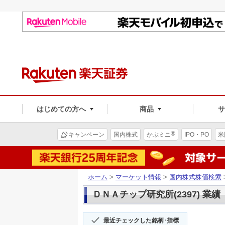
はじめての方へ
商品
®
キャンペーン
国内株式
かぶミニ
IPO・PO
米
ホーム
>
マーケット情報
>
国内株式株価検索
ＤＮＡチップ研究所(2397) 業績
最近チェックした銘柄･指標