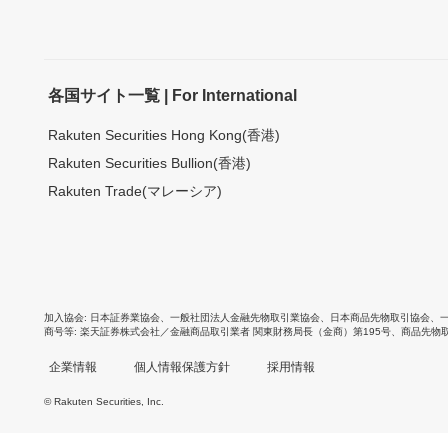
各国サイト一覧 | For International
Rakuten Securities Hong Kong(香港)
Rakuten Securities Bullion(香港)
Rakuten Trade(マレーシア)
加入協会
日本証券業協会
、
一般社団法人金融先物取引業協会
、
日本商品先物取引協会
、
商号等
楽天証券株式会社／金融商品取引業者 関東財務局長（金商）第195号、商品先物
企業情報
個人情報保護方針
採用情報
© Rakuten Securities, Inc.