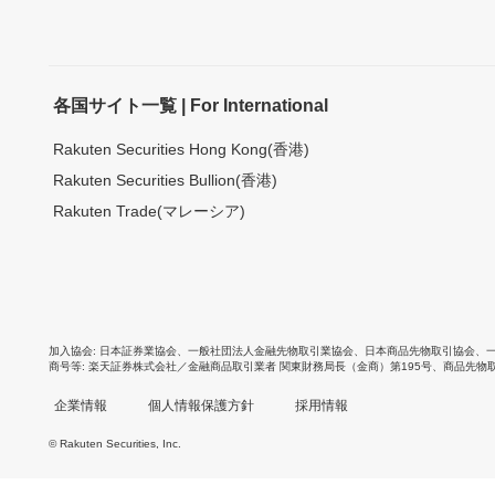
各国サイト一覧 | For International
Rakuten Securities Hong Kong(香港)
Rakuten Securities Bullion(香港)
Rakuten Trade(マレーシア)
加入協会
日本証券業協会
、
一般社団法人金融先物取引業協会
、
日本商品先物取引協会
、
商号等
楽天証券株式会社／金融商品取引業者 関東財務局長（金商）第195号、商品先物
企業情報
個人情報保護方針
採用情報
© Rakuten Securities, Inc.