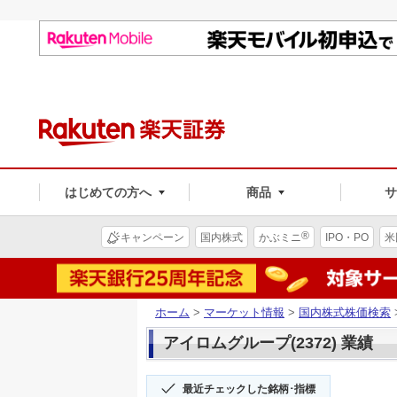
はじめての方へ
商品
®
キャンペーン
国内株式
かぶミニ
IPO・PO
米
ホーム
>
マーケット情報
>
国内株式株価検索
アイロムグループ(2372) 業績
最近チェックした銘柄･指標