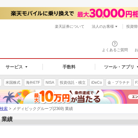
楽天証券について
法人のお客様
投資情
よくあるご質問
サービス
手数料
ツール・アプリ
米国株式
海外ETF
NISA
投資信託・積立
iDeCo
金・プラチナ
F
検索
> メディビックグループ(2369) 業績
 業績