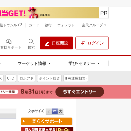
PR
報トウシル
カード
銀行
ウォレット
楽天グループ
口座開設
ログイン
お客様サポート
検索
マーケット情報
学び･セミナー
X
CFD
ロボアド
ポイント投資
IFA(運用相談)