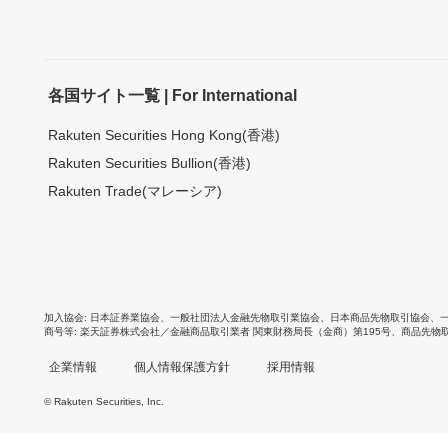
各国サイト一覧 | For International
Rakuten Securities Hong Kong(香港)
Rakuten Securities Bullion(香港)
Rakuten Trade(マレーシア)
加入協会
日本証券業協会
、
一般社団法人金融先物取引業協会
、
日本商品先物取引協会
、
商号等
楽天証券株式会社／金融商品取引業者 関東財務局長（金商）第195号、商品先物
企業情報
個人情報保護方針
採用情報
© Rakuten Securities, Inc.