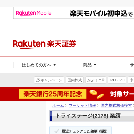
はじめての方へ
商品
®
キャンペーン
国内株式
かぶミニ
IPO・PO
米
ホーム
>
マーケット情報
>
国内株式株価検索
トライステージ(2178) 業績
最近チェックした銘柄･指標