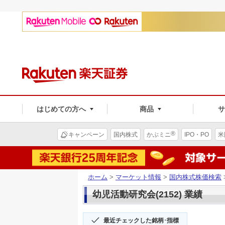
はじめての方へ
商品
®
キャンペーン
国内株式
かぶミニ
IPO・PO
米
ホーム
>
マーケット情報
>
国内株式株価検索
幼児活動研究会(2152) 業績
最近チェックした銘柄･指標