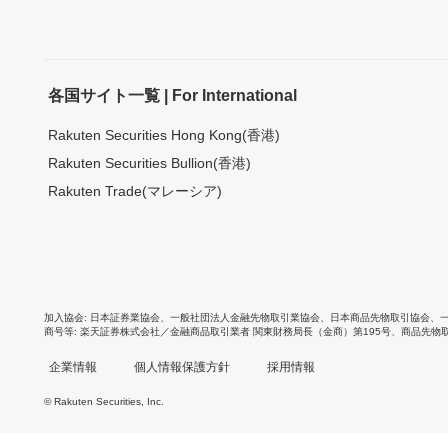
各国サイト一覧 | For International
Rakuten Securities Hong Kong(香港)
Rakuten Securities Bullion(香港)
Rakuten Trade(マレーシア)
加入協会
日本証券業協会
、
一般社団法人金融先物取引業協会
、
日本商品先物取引協会
、
商号等
楽天証券株式会社／金融商品取引業者 関東財務局長（金商）第195号、商品先物
企業情報
個人情報保護方針
採用情報
© Rakuten Securities, Inc.