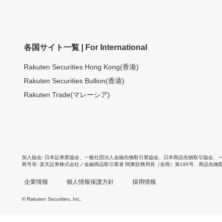
各国サイト一覧 | For International
Rakuten Securities Hong Kong(香港)
Rakuten Securities Bullion(香港)
Rakuten Trade(マレーシア)
加入協会
日本証券業協会
、
一般社団法人金融先物取引業協会
、
日本商品先物取引協会
、
商号等
楽天証券株式会社／金融商品取引業者 関東財務局長（金商）第195号、商品先物
企業情報
個人情報保護方針
採用情報
© Rakuten Securities, Inc.