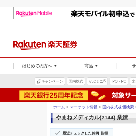
はじめての方へ
商品
®
キャンペーン
国内株式
かぶミニ
IPO・PO
米
ホーム
>
マーケット情報
>
国内株式株価検索
やまねメディカル(2144) 業績
最近チェックした銘柄･指標