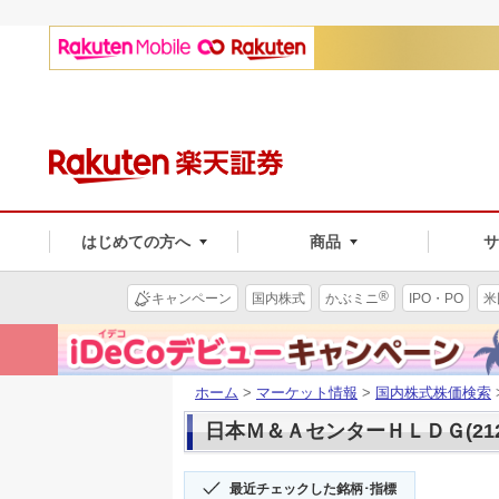
はじめての方へ
商品
®
キャンペーン
国内株式
かぶミニ
IPO・PO
米
ホーム
>
マーケット情報
>
国内株式株価検索
日本Ｍ＆ＡセンターＨＬＤＧ(212
最近チェックした銘柄･指標