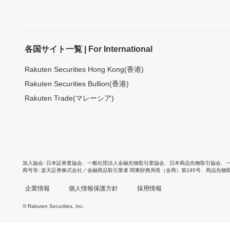
各国サイト一覧 | For International
Rakuten Securities Hong Kong(香港)
Rakuten Securities Bullion(香港)
Rakuten Trade(マレーシア)
加入協会
日本証券業協会
、
一般社団法人金融先物取引業協会
、
日本商品先物取引協会
、
商号等
楽天証券株式会社／金融商品取引業者 関東財務局長（金商）第195号、商品先物
企業情報
個人情報保護方針
採用情報
© Rakuten Securities, Inc.