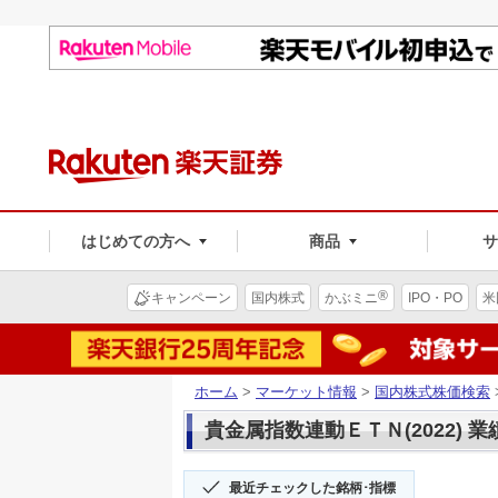
はじめての方へ
商品
®
キャンペーン
国内株式
かぶミニ
IPO・PO
米
ホーム
>
マーケット情報
>
国内株式株価検索
貴金属指数連動ＥＴＮ(2022) 業
最近チェックした銘柄･指標