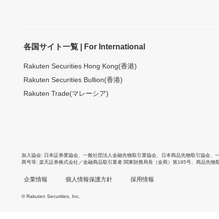
各国サイト一覧 | For International
Rakuten Securities Hong Kong(香港)
Rakuten Securities Bullion(香港)
Rakuten Trade(マレーシア)
加入協会
日本証券業協会
、
一般社団法人金融先物取引業協会
、
日本商品先物取引協会
、
商号等
楽天証券株式会社／金融商品取引業者 関東財務局長（金商）第195号、商品先物
企業情報
個人情報保護方針
採用情報
© Rakuten Securities, Inc.