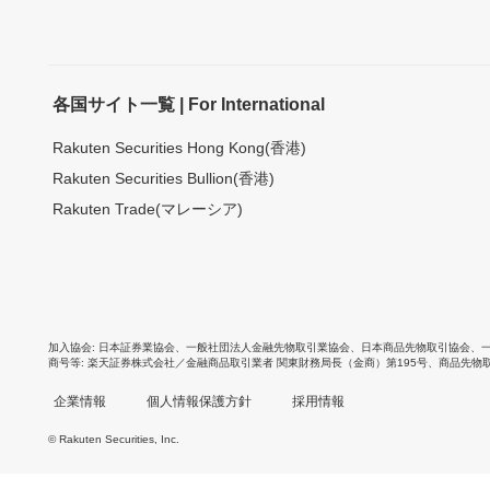
各国サイト一覧 | For International
Rakuten Securities Hong Kong(香港)
Rakuten Securities Bullion(香港)
Rakuten Trade(マレーシア)
加入協会
日本証券業協会
、
一般社団法人金融先物取引業協会
、
日本商品先物取引協会
、
商号等
楽天証券株式会社／金融商品取引業者 関東財務局長（金商）第195号、商品先物
企業情報
個人情報保護方針
採用情報
© Rakuten Securities, Inc.