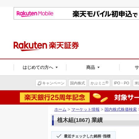
はじめての方へ
商品
®
キャンペーン
国内株式
かぶミニ
IPO・PO
米
ホーム
>
マーケット情報
>
国内株式株価検索
植木組(1867) 業績
最近チェックした銘柄･指標