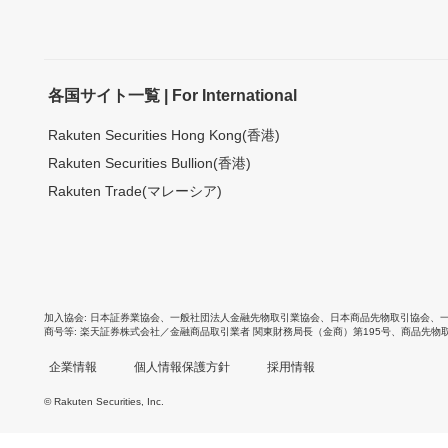
各国サイト一覧 | For International
Rakuten Securities Hong Kong(香港)
Rakuten Securities Bullion(香港)
Rakuten Trade(マレーシア)
加入協会
日本証券業協会
、
一般社団法人金融先物取引業協会
、
日本商品先物取引協会
、
商号等
楽天証券株式会社／金融商品取引業者 関東財務局長（金商）第195号、商品先物
企業情報
個人情報保護方針
採用情報
© Rakuten Securities, Inc.