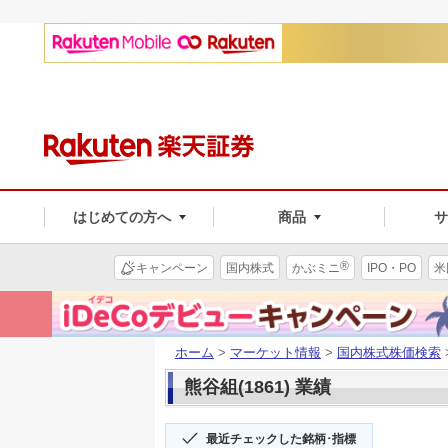
はじめての方へ
商品
®
キャンペーン
国内株式
かぶミニ
IPO・PO
米
ホーム
>
マーケット情報
>
国内株式株価検索
熊谷組(1861) 業績
最近チェックした銘柄･指標