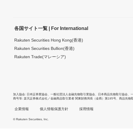
各国サイト一覧 | For International
Rakuten Securities Hong Kong(香港)
Rakuten Securities Bullion(香港)
Rakuten Trade(マレーシア)
加入協会
日本証券業協会
、
一般社団法人金融先物取引業協会
、
日本商品先物取引協会
、
商号等
楽天証券株式会社／金融商品取引業者 関東財務局長（金商）第195号、商品先物
企業情報
個人情報保護方針
採用情報
© Rakuten Securities, Inc.