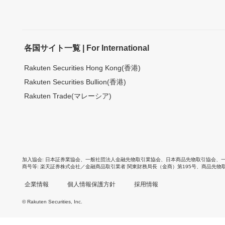
各国サイト一覧 | For International
Rakuten Securities Hong Kong(香港)
Rakuten Securities Bullion(香港)
Rakuten Trade(マレーシア)
加入協会
日本証券業協会
、
一般社団法人金融先物取引業協会
、
日本商品先物取引協会
、
商号等
楽天証券株式会社／金融商品取引業者 関東財務局長（金商）第195号、商品先物
企業情報
個人情報保護方針
採用情報
© Rakuten Securities, Inc.