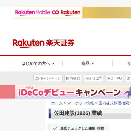
はじめての方へ
商品
®
キャンペーン
国内株式
かぶミニ
IPO・PO
米
ホーム
>
マーケット情報
>
国内株式株価検索
佐田建設(1826) 業績
最近チェックした銘柄･指標