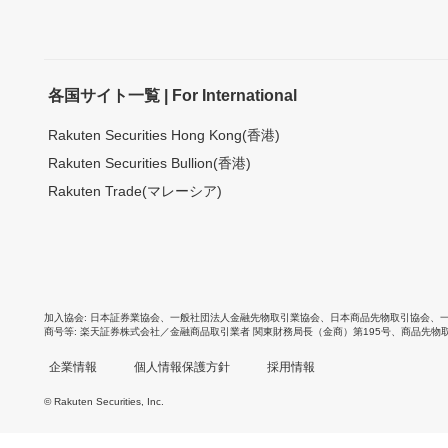
各国サイト一覧 | For International
Rakuten Securities Hong Kong(香港)
Rakuten Securities Bullion(香港)
Rakuten Trade(マレーシア)
加入協会
日本証券業協会
、
一般社団法人金融先物取引業協会
、
日本商品先物取引協会
、
商号等
楽天証券株式会社／金融商品取引業者 関東財務局長（金商）第195号、商品先物
企業情報
個人情報保護方針
採用情報
© Rakuten Securities, Inc.