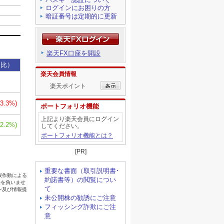
ログインにお困りの方
暗証番号は定期的に更新
楽天FX口座を開設
楽天会員情報
楽天ポイント
ポートフォリオ機能
上記より楽天会員にログイン
してください。
ポートフォリオ機能とは？
[PR]
重要な書面（取引説明書･
約諾書等）の閲覧につい
て
未公開株の勧誘にご注意
フィッシング詐欺にご注
意