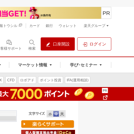
PR
報トウシル
カード
銀行
ウォレット
楽天グループ
口座開設
ログイン
お客様サポート
検索
マーケット情報
学び･セミナー
X
CFD
ロボアド
ポイント投資
IFA(運用相談)