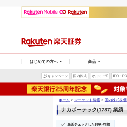
はじめての方へ
商品
®
キャンペーン
国内株式
かぶミニ
IPO・PO
ホーム
>
マーケット情報
>
国内株式株価
ナカボーテック(1787) 業績
最近チェックした銘柄･指標