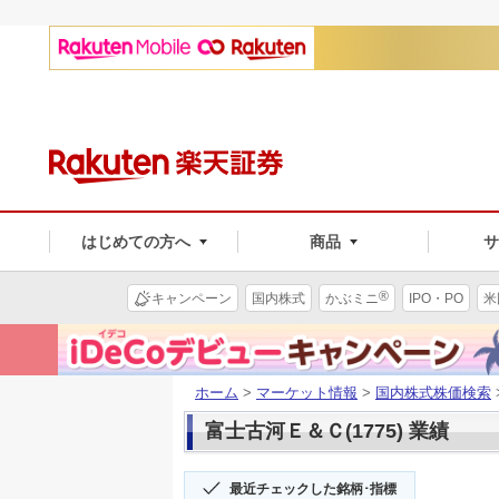
はじめての方へ
商品
®
キャンペーン
国内株式
かぶミニ
IPO・PO
米
ホーム
>
マーケット情報
>
国内株式株価検索
富士古河Ｅ＆Ｃ(1775) 業績
最近チェックした銘柄･指標