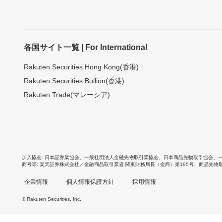
各国サイト一覧 | For International
Rakuten Securities Hong Kong(香港)
Rakuten Securities Bullion(香港)
Rakuten Trade(マレーシア)
加入協会
日本証券業協会
、
一般社団法人金融先物取引業協会
、
日本商品先物取引協会
、
商号等
楽天証券株式会社／金融商品取引業者 関東財務局長（金商）第195号、商品先物
企業情報
個人情報保護方針
採用情報
© Rakuten Securities, Inc.