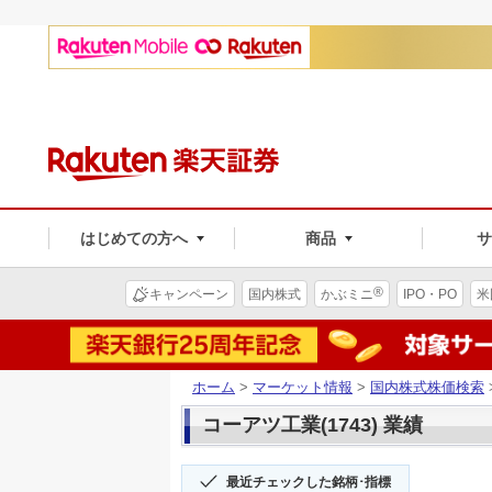
はじめての方へ
商品
®
キャンペーン
国内株式
かぶミニ
IPO・PO
米
ホーム
>
マーケット情報
>
国内株式株価検索
コーアツ工業(1743) 業績
最近チェックした銘柄･指標