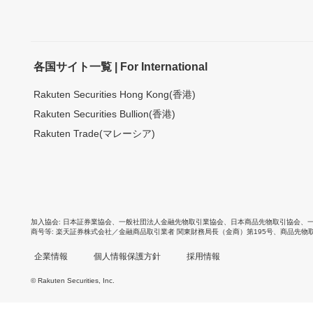
各国サイト一覧 | For International
Rakuten Securities Hong Kong(香港)
Rakuten Securities Bullion(香港)
Rakuten Trade(マレーシア)
加入協会
日本証券業協会
、
一般社団法人金融先物取引業協会
、
日本商品先物取引協会
、
商号等
楽天証券株式会社／金融商品取引業者 関東財務局長（金商）第195号、商品先物
企業情報
個人情報保護方針
採用情報
© Rakuten Securities, Inc.