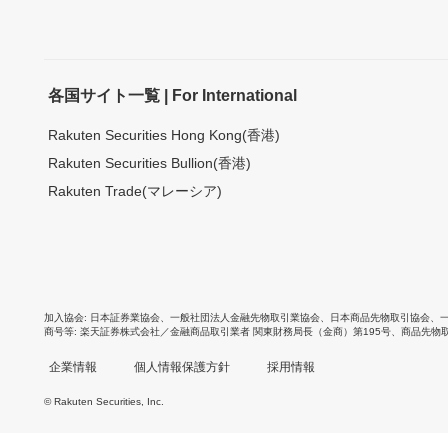
各国サイト一覧 | For International
Rakuten Securities Hong Kong(香港)
Rakuten Securities Bullion(香港)
Rakuten Trade(マレーシア)
加入協会
日本証券業協会
、
一般社団法人金融先物取引業協会
、
日本商品先物取引協会
、
商号等
楽天証券株式会社／金融商品取引業者 関東財務局長（金商）第195号、商品先物
企業情報
個人情報保護方針
採用情報
© Rakuten Securities, Inc.