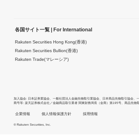
各国サイト一覧 | For International
Rakuten Securities Hong Kong(香港)
Rakuten Securities Bullion(香港)
Rakuten Trade(マレーシア)
加入協会
日本証券業協会
、
一般社団法人金融先物取引業協会
、
日本商品先物取引協会
、
商号等
楽天証券株式会社／金融商品取引業者 関東財務局長（金商）第195号、商品先物
企業情報
個人情報保護方針
採用情報
© Rakuten Securities, Inc.