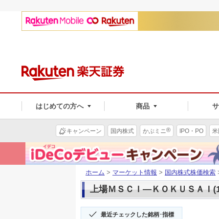
はじめての方へ
商品
®
キャンペーン
国内株式
かぶミニ
IPO・PO
米
ホーム
>
マーケット情報
>
国内株式株価検索
上場ＭＳＣＩ―ＫＯＫＵＳＡＩ(16
最近チェックした銘柄･指標