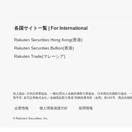
各国サイト一覧 | For International
Rakuten Securities Hong Kong(香港)
Rakuten Securities Bullion(香港)
Rakuten Trade(マレーシア)
加入協会
日本証券業協会
、
一般社団法人金融先物取引業協会
、
日本商品先物取引協会
、
商号等
楽天証券株式会社／金融商品取引業者 関東財務局長（金商）第195号、商品先物
企業情報
個人情報保護方針
採用情報
© Rakuten Securities, Inc.