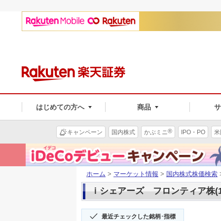
はじめての方へ
商品
®
キャンペーン
国内株式
かぶミニ
IPO・PO
米
ホーム
>
マーケット情報
>
国内株式株価検索
ｉシェアーズ フロンティア株(15
最近チェックした銘柄･指標