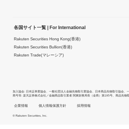
各国サイト一覧 | For International
Rakuten Securities Hong Kong(香港)
Rakuten Securities Bullion(香港)
Rakuten Trade(マレーシア)
加入協会
日本証券業協会
、
一般社団法人金融先物取引業協会
、
日本商品先物取引協会
、
商号等
楽天証券株式会社／金融商品取引業者 関東財務局長（金商）第195号、商品先物
企業情報
個人情報保護方針
採用情報
© Rakuten Securities, Inc.