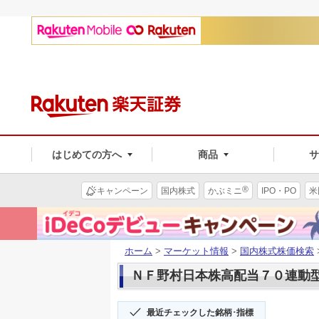
はじめての方へ
商品
®
キャンペーン
国内株式
かぶミニ
IPO・PO
米
ホーム
>
マーケット情報
>
国内株式株価検索
ＮＦ野村日本株高配当７０連動型(1
最近チェックした銘柄･指標