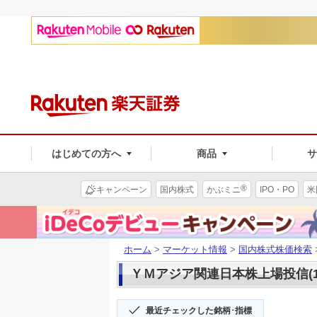
はじめての方へ
商品
®
キャンペーン
国内株式
かぶミニ
IPO・PO
米
ホーム
>
マーケット情報
>
国内株式株価検索
ＹＭアジア関連日本株上場投信(15
最近チェックした銘柄･指標