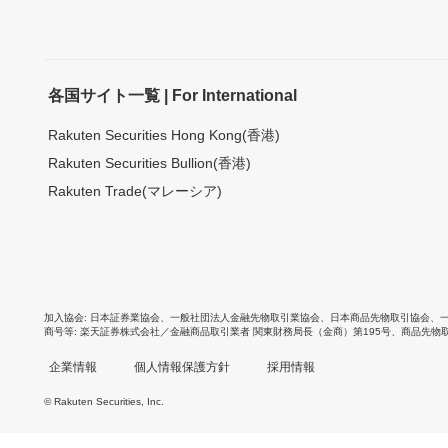
各国サイト一覧 | For International
Rakuten Securities Hong Kong(香港)
Rakuten Securities Bullion(香港)
Rakuten Trade(マレーシア)
加入協会
日本証券業協会
、
一般社団法人金融先物取引業協会
、
日本商品先物取引協会
、
商号等
楽天証券株式会社／金融商品取引業者 関東財務局長（金商）第195号、商品先物
企業情報
個人情報保護方針
採用情報
© Rakuten Securities, Inc.