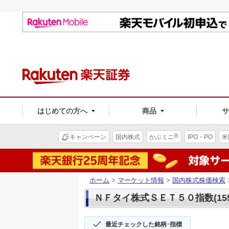
はじめての方へ
商品
®
キャンペーン
国内株式
かぶミニ
IPO・PO
米
ホーム
>
マーケット情報
>
国内株式株価検索
ＮＦタイ株式ＳＥＴ５０指数(155
最近チェックした銘柄･指標