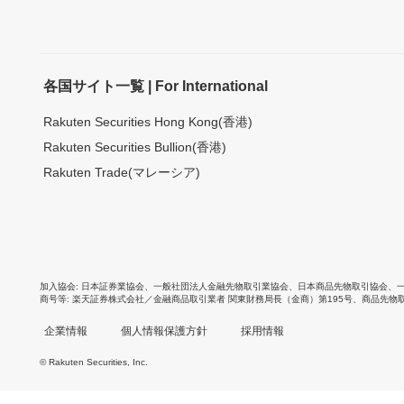
各国サイト一覧 | For International
Rakuten Securities Hong Kong(香港)
Rakuten Securities Bullion(香港)
Rakuten Trade(マレーシア)
加入協会
日本証券業協会
、
一般社団法人金融先物取引業協会
、
日本商品先物取引協会
、
商号等
楽天証券株式会社／金融商品取引業者 関東財務局長（金商）第195号、商品先物
企業情報
個人情報保護方針
採用情報
© Rakuten Securities, Inc.