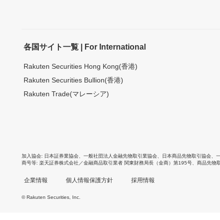
各国サイト一覧 | For International
Rakuten Securities Hong Kong(香港)
Rakuten Securities Bullion(香港)
Rakuten Trade(マレーシア)
加入協会
日本証券業協会
、
一般社団法人金融先物取引業協会
、
日本商品先物取引協会
、
商号等
楽天証券株式会社／金融商品取引業者 関東財務局長（金商）第195号、商品先物
企業情報
個人情報保護方針
採用情報
© Rakuten Securities, Inc.