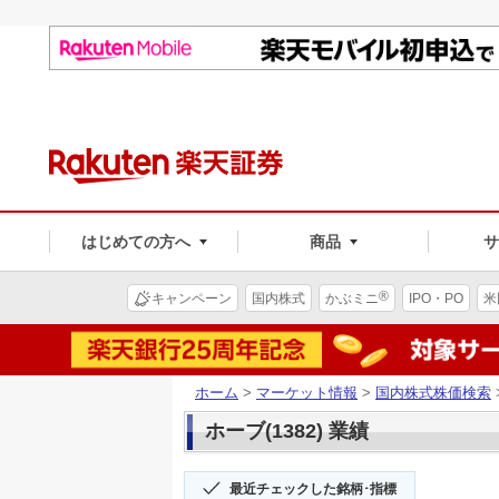
はじめての方へ
商品
®
キャンペーン
国内株式
かぶミニ
IPO・PO
米
ホーム
>
マーケット情報
>
国内株式株価検索
ホーブ(1382) 業績
最近チェックした銘柄･指標