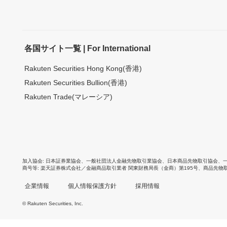
各国サイト一覧 | For International
Rakuten Securities Hong Kong(香港)
Rakuten Securities Bullion(香港)
Rakuten Trade(マレーシア)
加入協会
日本証券業協会
、
一般社団法人金融先物取引業協会
、
日本商品先物取引協会
、
商号等
楽天証券株式会社／金融商品取引業者 関東財務局長（金商）第195号、商品先物
企業情報
個人情報保護方針
採用情報
© Rakuten Securities, Inc.