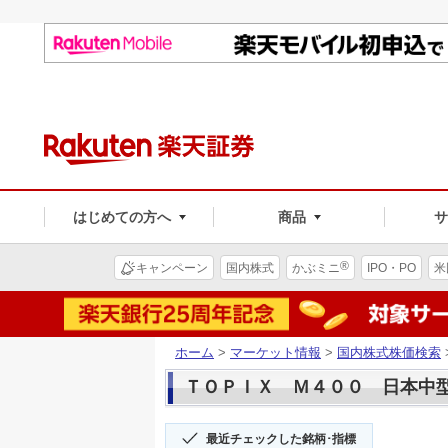
はじめての方へ
商品
®
キャンペーン
国内株式
かぶミニ
IPO・PO
米
ホーム
>
マーケット情報
>
国内株式株価検索
ＴＯＰＩＸ Ｍ４００ 日本中型(1
最近チェックした銘柄･指標