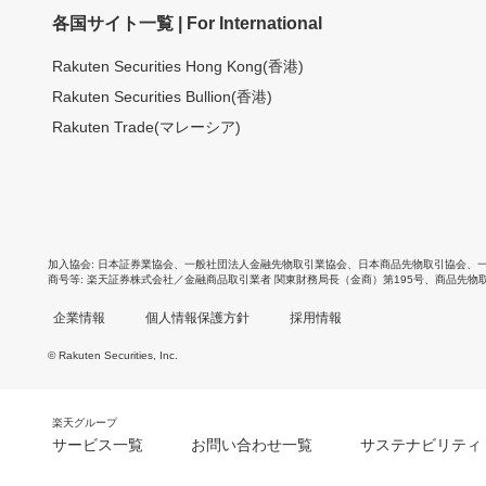
各国サイト一覧 | For International
Rakuten Securities Hong Kong(香港)
Rakuten Securities Bullion(香港)
Rakuten Trade(マレーシア)
加入協会
日本証券業協会
、
一般社団法人金融先物取引業協会
、
日本商品先物取引協会
、
商号等
楽天証券株式会社／金融商品取引業者 関東財務局長（金商）第195号、商品先物
企業情報
個人情報保護方針
採用情報
© Rakuten Securities, Inc.
楽天グループ
サービス一覧
お問い合わせ一覧
サステナビリティ