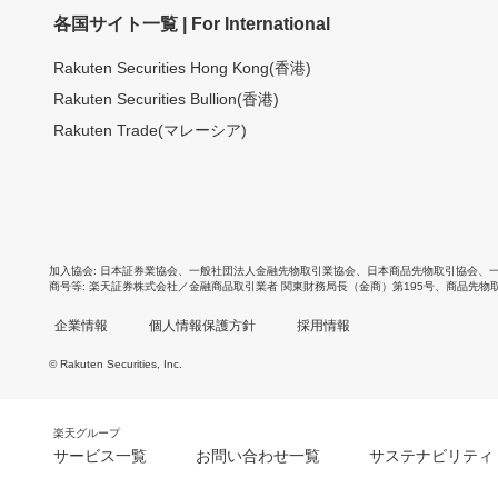
各国サイト一覧 | For International
Rakuten Securities Hong Kong(香港)
Rakuten Securities Bullion(香港)
Rakuten Trade(マレーシア)
加入協会
日本証券業協会
、
一般社団法人金融先物取引業協会
、
日本商品先物取引協会
、
商号等
楽天証券株式会社／金融商品取引業者 関東財務局長（金商）第195号、商品先物
企業情報
個人情報保護方針
採用情報
© Rakuten Securities, Inc.
楽天グループ
サービス一覧
お問い合わせ一覧
サステナビリティ