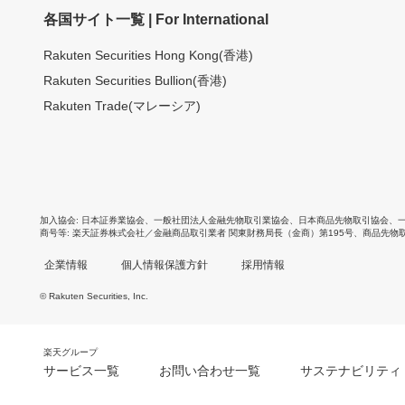
各国サイト一覧 | For International
Rakuten Securities Hong Kong(香港)
Rakuten Securities Bullion(香港)
Rakuten Trade(マレーシア)
加入協会
日本証券業協会
、
一般社団法人金融先物取引業協会
、
日本商品先物取引協会
、
商号等
楽天証券株式会社／金融商品取引業者 関東財務局長（金商）第195号、商品先物
企業情報
個人情報保護方針
採用情報
© Rakuten Securities, Inc.
楽天グループ
サービス一覧
お問い合わせ一覧
サステナビリティ